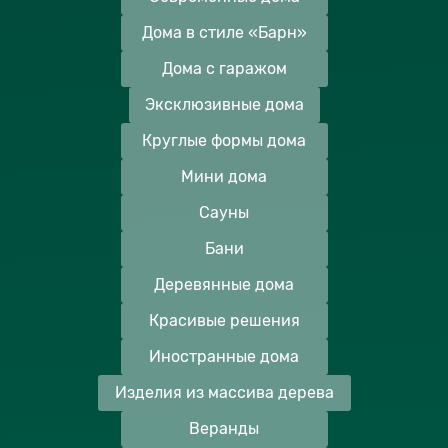
Дома в стиле «Барн»
Дома с гаражом
Эксклюзивные дома
Круглые формы дома
Мини дома
Сауны
Бани
Деревянные дома
Красивые решения
Иностранные дома
Изделия из массива дерева
Веранды