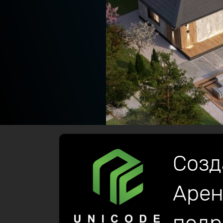
Созд
Арен
домов, коттеджей и кварти