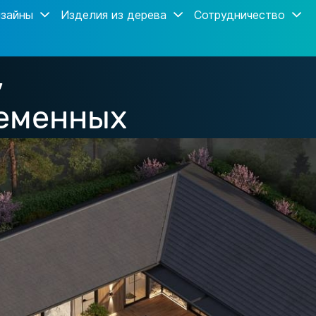
зайны
Изделия из дерева
Сотрудничество
,
ременных