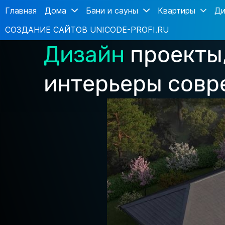
Главная
Дома
Бани и сауны
Квартиры
Ди
СОЗДАНИЕ САЙТОВ UNICODE-PROFI.RU
Дизайн
проекты
интерьеры сов