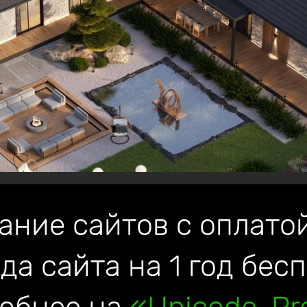
ание сайтов с оплатой
да сайта на 1 год бес
р
для