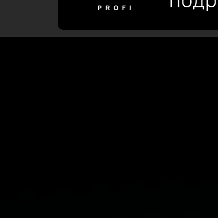
подр
необычных решений
Разместить портфолио на proekti-n1
авито дизайн проект квартиры