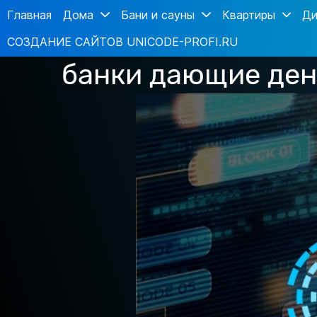
Главная
Дома
Бани и сауны
Квартиры
Ди
СОЗДАНИЕ САЙТОВ UNICODE-PROFI.RU
банки дающие ден