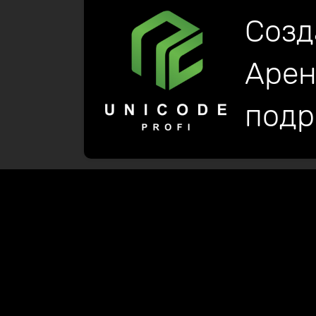
Созд
Арен
подр