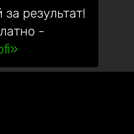
 за результат!
платно -
fi»