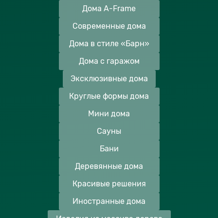
Дома A-Frame
Современные дома
Дома в стиле «Барн»
Дома с гаражом
Эксклюзивные дома
Круглые формы дома
Мини дома
Сауны
Бани
Деревянные дома
Красивые решения
Иностранные дома