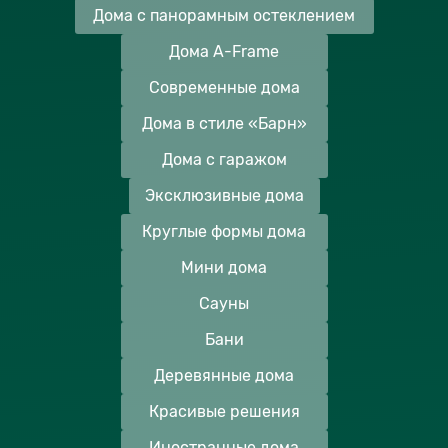
Дома с панорамным остеклением
Дома A-Frame
Современные дома
Дома в стиле «Барн»
Дома с гаражом
Эксклюзивные дома
Круглые формы дома
Мини дома
Сауны
Бани
Деревянные дома
Красивые решения
Иностранные дома