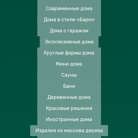
Современные дома
Дома в стиле «Барн»
Дома с гаражом
Эксклюзивные дома
Круглые формы дома
Мини дома
Сауны
Бани
Деревянные дома
Красивые решения
Иностранные дома
Изделия из массива дерева