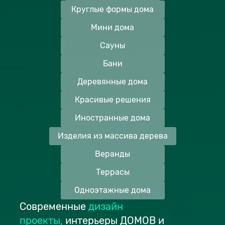
Круглые формы дома
Мини дома
Сауны
Бани
Деревянные дома
Красивые решения
Иностранные дома
Изделия из массива дерева
Веранды
Террасы
Одноэтажные дома
Современные
дизайн
проекты
,
интерьеры ДОМОВ и