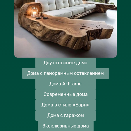
Двухэтажные дома
Дома с панорамным остеклением
Дома A-Frame
Современные дома
Дома в стиле «Барн»
Дома с гаражом
Эксклюзивные дома