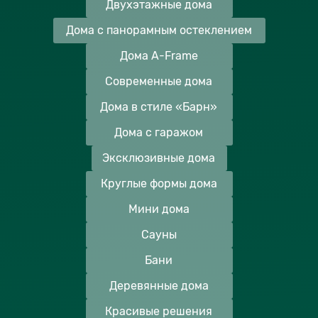
Двухэтажные дома
Дома с панорамным остеклением
Дома A-Frame
Современные дома
Дома в стиле «Барн»
Дома с гаражом
Эксклюзивные дома
Круглые формы дома
Мини дома
Сауны
Бани
Деревянные дома
Красивые решения