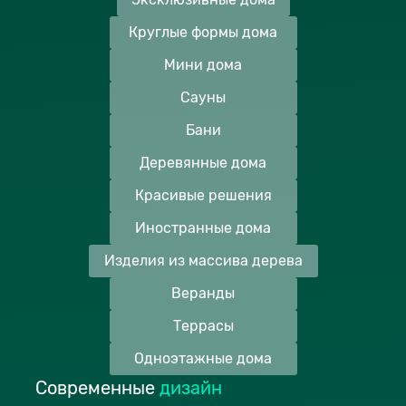
Круглые формы дома
Мини дома
Сауны
Бани
Деревянные дома
Красивые решения
Иностранные дома
Изделия из массива дерева
Веранды
Террасы
Одноэтажные дома
Современные
дизайн