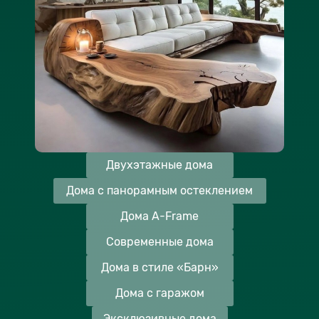
Двухэтажные дома
Дома с панорамным остеклением
Дома A-Frame
Современные дома
Дома в стиле «Барн»
Дома с гаражом
Эксклюзивные дома