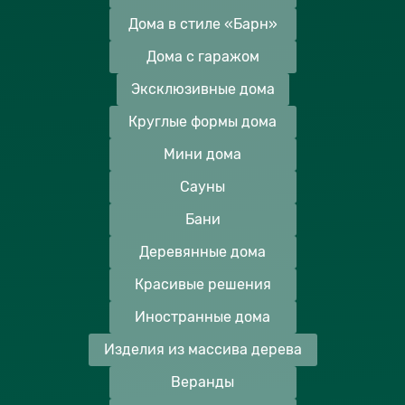
Дома в стиле «Барн»
Дома с гаражом
Эксклюзивные дома
Круглые формы дома
Мини дома
Сауны
Бани
Деревянные дома
Красивые решения
Иностранные дома
Изделия из массива дерева
Веранды