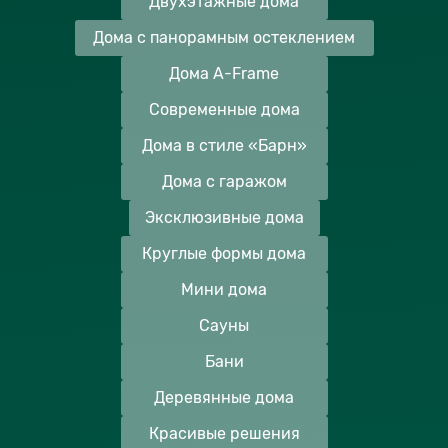
Двухэтажные дома
Дома с панорамным остеклением
Дома A-Frame
Современные дома
Дома в стиле «Барн»
Дома с гаражом
Эксклюзивные дома
Круглые формы дома
Мини дома
Сауны
Бани
Деревянные дома
Красивые решения