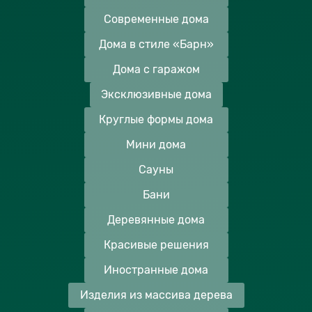
Современные дома
Дома в стиле «Барн»
Дома с гаражом
Эксклюзивные дома
Круглые формы дома
Мини дома
Сауны
Бани
Деревянные дома
Красивые решения
Иностранные дома
Изделия из массива дерева