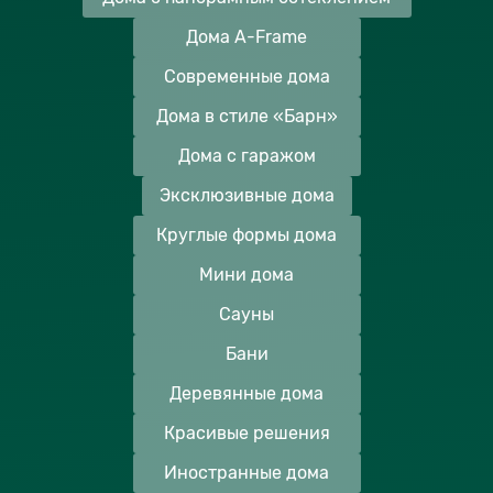
Дома A-Frame
Современные дома
Дома в стиле «Барн»
Дома с гаражом
Эксклюзивные дома
Круглые формы дома
Мини дома
Сауны
Бани
Деревянные дома
Красивые решения
Иностранные дома