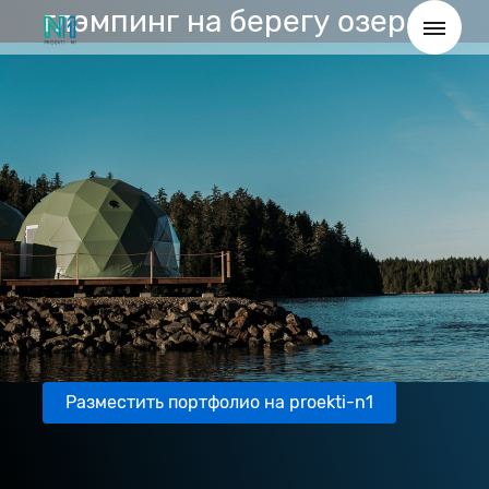
глэмпинг на берегу озера
Разместить портфолио на proekti-n1