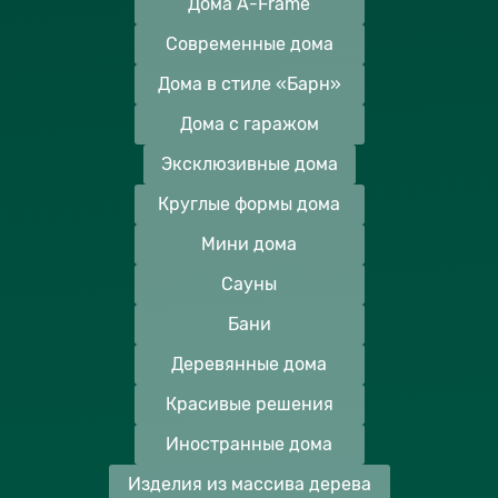
Дома A-Frame
Современные дома
Дома в стиле «Барн»
Дома с гаражом
Эксклюзивные дома
Круглые формы дома
Мини дома
Сауны
Бани
Деревянные дома
Красивые решения
Иностранные дома
Изделия из массива дерева