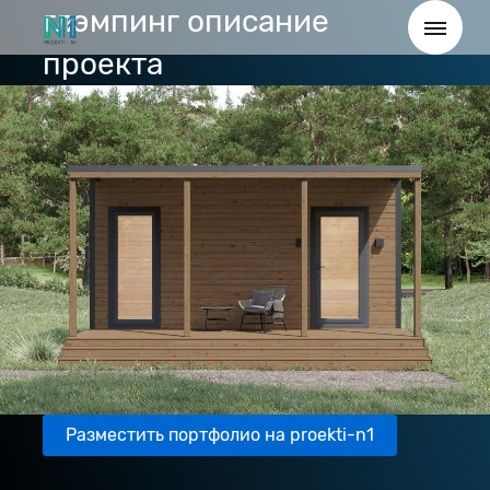
глэмпинг описание
проекта
Разместить портфолио на proekti-n1