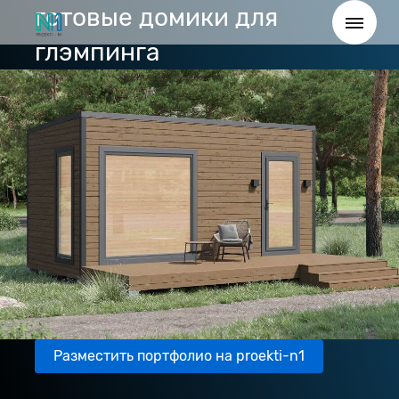
готовые домики для
глэмпинга
Разместить портфолио на proekti-n1