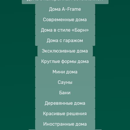
Дома A-Frame
Современные дома
Дома в стиле «Барн»
Дома с гаражом
Эксклюзивные дома
Круглые формы дома
Мини дома
Сауны
Бани
Деревянные дома
Красивые решения
Иностранные дома