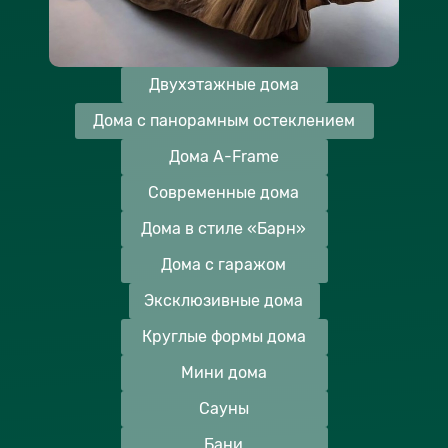
Двухэтажные дома
Дома с панорамным остеклением
Дома A-Frame
Современные дома
Дома в стиле «Барн»
Дома с гаражом
Эксклюзивные дома
Круглые формы дома
Мини дома
Сауны
Бани