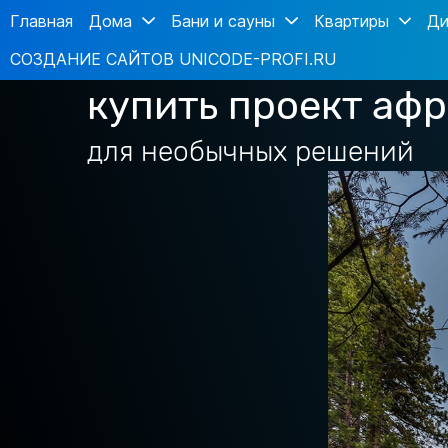
Главная
Дома
Бани и сауны
Квартиры
Ди
СОЗДАНИЕ САЙТОВ UNICODE-PROFI.RU
купить проект аф
для необычных решений