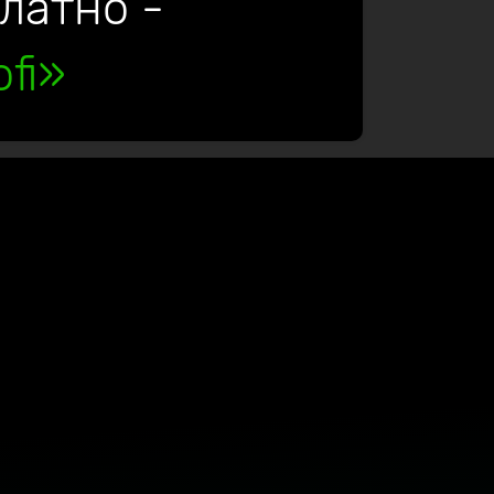
платно -
fi»