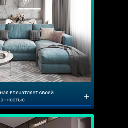
иная впечатляет своей
канностью