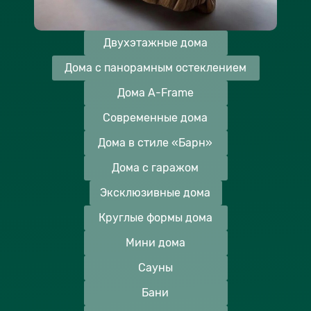
Двухэтажные дома
Дома с панорамным остеклением
Дома A-Frame
Современные дома
Дома в стиле «Барн»
Дома с гаражом
Эксклюзивные дома
Круглые формы дома
Мини дома
Сауны
Бани