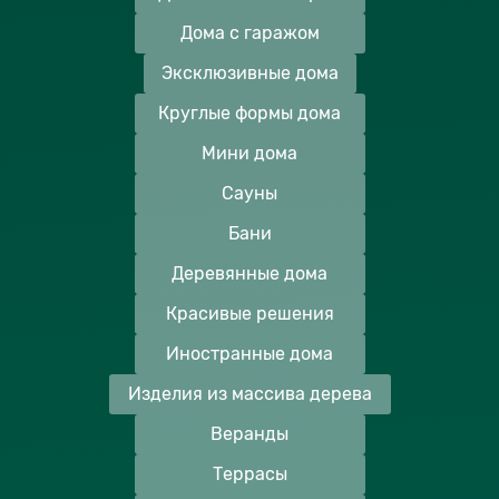
Дома с гаражом
Эксклюзивные дома
Круглые формы дома
Мини дома
Сауны
Бани
Деревянные дома
Красивые решения
Иностранные дома
Изделия из массива дерева
Веранды
Террасы