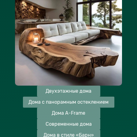
Двухэтажные дома
Дома с панорамным остеклением
Дома A-Frame
Современные дома
Дома в стиле «Барн»