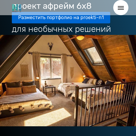
проект афрейм 6х8
Разместить портфолио на proekti-n1
для необычных решений