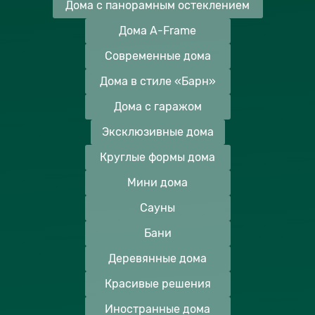
Дома с панорамным остеклением
Дома A-Frame
Современные дома
Дома в стиле «Барн»
Дома с гаражом
Эксклюзивные дома
Круглые формы дома
Мини дома
Сауны
Бани
Деревянные дома
Красивые решения
Иностранные дома