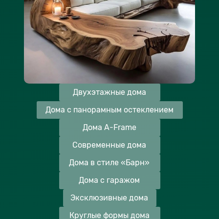
Двухэтажные дома
Дома с панорамным остеклением
Дома A-Frame
Современные дома
Дома в стиле «Барн»
Дома с гаражом
Эксклюзивные дома
Круглые формы дома