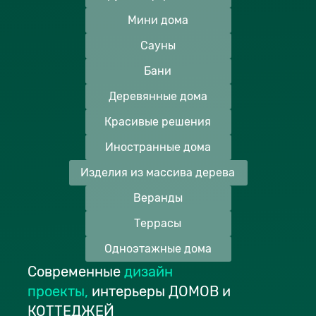
Мини дома
Сауны
Бани
Деревянные дома
Красивые решения
Иностранные дома
Изделия из массива дерева
Веранды
Террасы
Одноэтажные дома
Современные
дизайн
проекты
,
интерьеры ДОМОВ и
КОТТЕДЖЕЙ