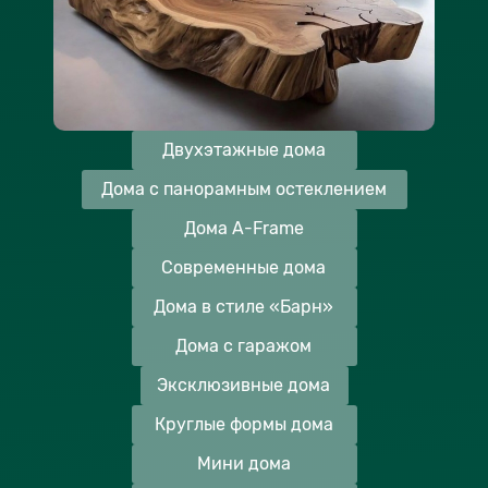
Двухэтажные дома
Дома с панорамным остеклением
Дома A-Frame
Современные дома
Дома в стиле «Барн»
Дома с гаражом
Эксклюзивные дома
Круглые формы дома
Мини дома