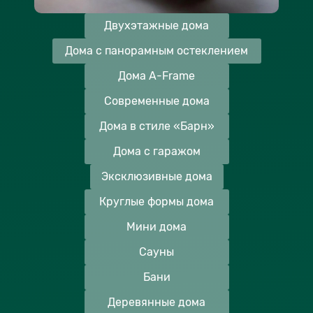
Двухэтажные дома
Дома с панорамным остеклением
Дома A-Frame
Современные дома
Дома в стиле «Барн»
Дома с гаражом
Эксклюзивные дома
Круглые формы дома
Мини дома
Сауны
Бани
Деревянные дома