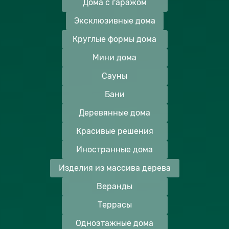
Дома с гаражом
Эксклюзивные дома
Круглые формы дома
Мини дома
Сауны
Бани
Деревянные дома
Красивые решения
Иностранные дома
Изделия из массива дерева
Веранды
Террасы
Одноэтажные дома