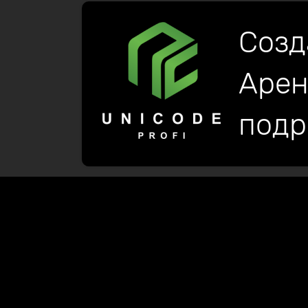
Созд
Арен
подр