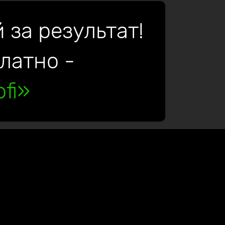
 за результат!
платно -
fi»