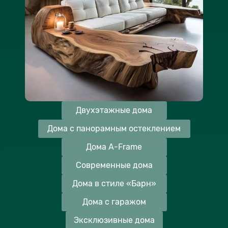
Двухэтажные дома
Дома с панорамным остеклением
Дома A-Frame
Современные дома
Дома в стиле «Барн»
Дома с гаражом
Эксклюзивные дома