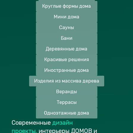
Круглые формы дома
Мини дома
Сауны
Бани
Деревянные дома
Красивые решения
Иностранные дома
Изделия из массива дерева
Веранды
Террасы
Одноэтажные дома
Современные
дизайн
проекты
,
интерьеры ДОМОВ и