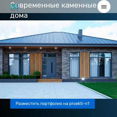
Cовременные каменные
дома
Разместить портфолио на proekti-n1