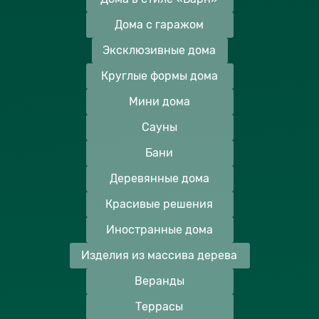
Дома с гаражом
Эксклюзивные дома
Круглые формы дома
Мини дома
Сауны
Бани
Деревянные дома
Красивые решения
Иностранные дома
Изделия из массива дерева
Веранды
Террасы