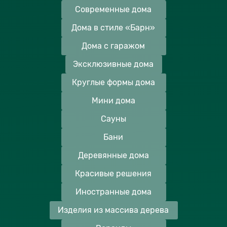
Современные дома
Дома в стиле «Барн»
Дома с гаражом
Эксклюзивные дома
Круглые формы дома
Мини дома
Сауны
Бани
Деревянные дома
Красивые решения
Иностранные дома
Изделия из массива дерева