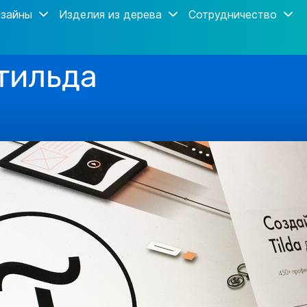
зайны
Изделия из дерева
Сотрудничество
тильда