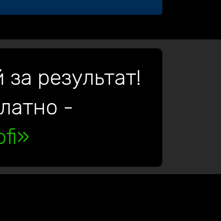
 за результат!
платно -
fi»