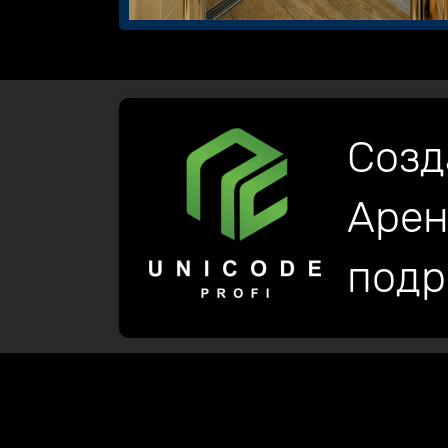
Созд
Арен
подр