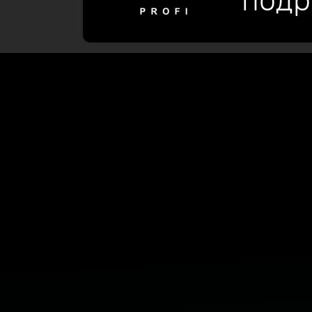
подр
необычных решений
Разместить портфолио на proekti-n1
авито проект дома купить