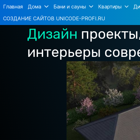
Главная
Дома
Бани и сауны
Квартиры
Ди
СОЗДАНИЕ САЙТОВ UNICODE-PROFI.RU
Дизайн
проекты
интерьеры сов