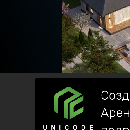
Созд
Арен
домов, коттеджей и кварти