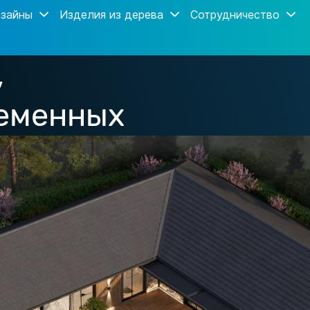
зайны
Изделия из дерева
Сотрудничество
,
ременных