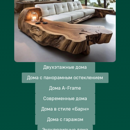
Двухэтажные дома
Дома с панорамным остеклением
Дома A-Frame
Современные дома
Дома в стиле «Барн»
Дома с гаражом
Эксклюзивные дома