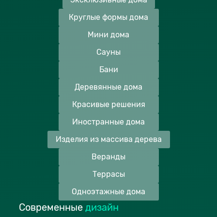
Круглые формы дома
Мини дома
Сауны
Бани
Деревянные дома
Красивые решения
Иностранные дома
Изделия из массива дерева
Веранды
Террасы
Одноэтажные дома
Современные
дизайн