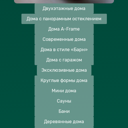
Двухэтажные дома
Дома с панорамным остеклением
Дома A-Frame
Современные дома
Дома в стиле «Барн»
Дома с гаражом
Эксклюзивные дома
Круглые формы дома
Мини дома
Сауны
Бани
Деревянные дома