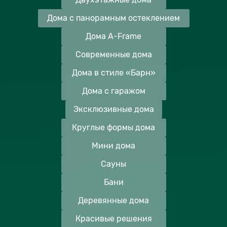
Дома с панорамным остеклением
Дома A-Frame
Современные дома
Дома в стиле «Барн»
Дома с гаражом
Эксклюзивные дома
Круглые формы дома
Мини дома
Сауны
Бани
Деревянные дома
Красивые решения