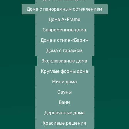
Дома с панорамным остеклением
Дома A-Frame
Современные дома
Дома в стиле «Барн»
Дома с гаражом
Эксклюзивные дома
Круглые формы дома
Мини дома
Сауны
Бани
Деревянные дома
Красивые решения