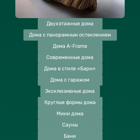
Двухэтажные дома
Дома с панорамным остеклением
Дома A-Frame
Современные дома
Дома в стиле «Барн»
Дома с гаражом
Эксклюзивные дома
Круглые формы дома
Мини дома
Сауны
Бани