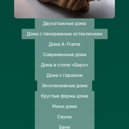
Двухэтажные дома
Дома с панорамным остеклением
Дома A-Frame
Современные дома
Дома в стиле «Барн»
Дома с гаражом
Эксклюзивные дома
Круглые формы дома
Мини дома
Сауны
Бани