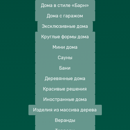
Дома в стиле «Барн»
Дома с гаражом
Эксклюзивные дома
Круглые формы дома
Мини дома
Сауны
Бани
Деревянные дома
Красивые решения
Иностранные дома
Изделия из массива дерева
Веранды