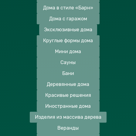
Дома в стиле «Барн»
Дома с гаражом
Эксклюзивные дома
Круглые формы дома
Мини дома
Сауны
Бани
Деревянные дома
Красивые решения
Иностранные дома
Изделия из массива дерева
Веранды