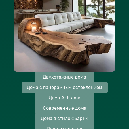
Двухэтажные дома
Дома с панорамным остеклением
Дома A-Frame
Современные дома
Дома в стиле «Барн»
Дома с гаражом