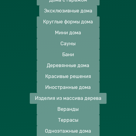
Эксклюзивные дома
Круглые формы дома
Мини дома
Сауны
Бани
Деревянные дома
Красивые решения
Иностранные дома
Изделия из массива дерева
Веранды
Террасы
Одноэтажные дома