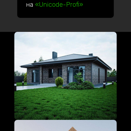
на
«Unicode-Profi»