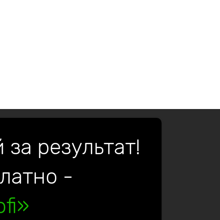
 за результат!
платно -
fi»