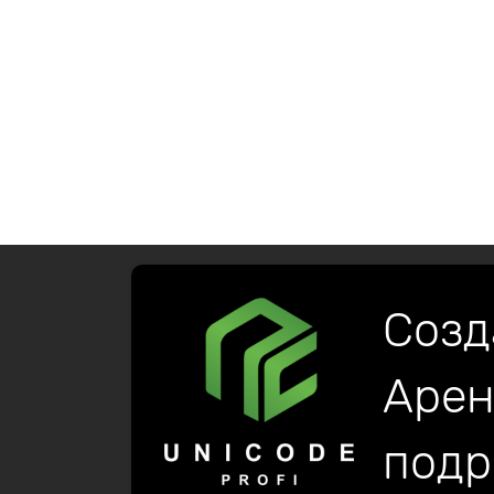
Созд
Арен
подр