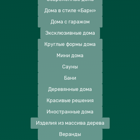
Дома в стиле «Барн»
Дома с гаражом
Эксклюзивные дома
Круглые формы дома
Мини дома
Сауны
Бани
Деревянные дома
Красивые решения
Иностранные дома
Изделия из массива дерева
Веранды