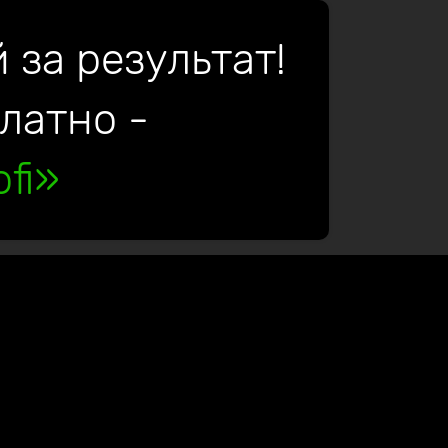
 за результат!
платно -
fi»