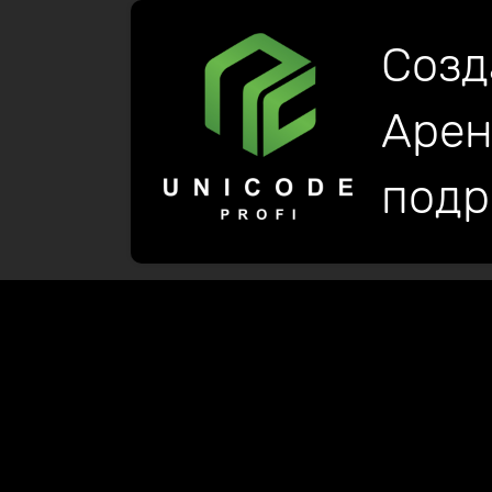
Созд
Арен
подр