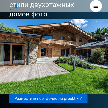
стили двухэтажных
домов фото
Разместить портфолио на proekti-n1