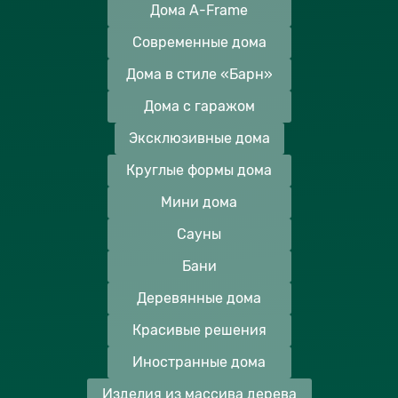
Дома A-Frame
Современные дома
Дома в стиле «Барн»
Дома с гаражом
Эксклюзивные дома
Круглые формы дома
Мини дома
Сауны
Бани
Деревянные дома
Красивые решения
Иностранные дома
Изделия из массива дерева