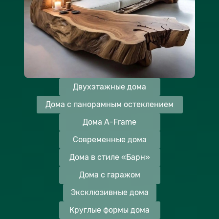
Двухэтажные дома
Дома с панорамным остеклением
Дома A-Frame
Современные дома
Дома в стиле «Барн»
Дома с гаражом
Эксклюзивные дома
Круглые формы дома