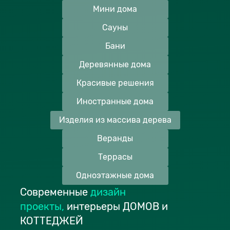
Мини дома
Сауны
Бани
Деревянные дома
Красивые решения
Иностранные дома
Изделия из массива дерева
Веранды
Террасы
Одноэтажные дома
Современные
дизайн
проекты
,
интерьеры ДОМОВ и
КОТТЕДЖЕЙ